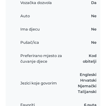
Vozačka dozvola
Da
Auto
Ne
Ima djecu
Ne
Pušač/ica
Ne
Preferirano mjesto za
Kod
čuvanje djece
obitelji
Engleski
Hrvatski
Jezici koje govorim
Njemački
Talijanski
Favoriti
6 puta