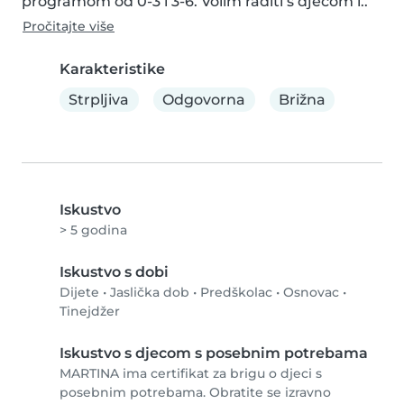
programom od 0-3 i 3-6. Volim raditi s djecom i..
Pročitajte više
Karakteristike
Strpljiva
Odgovorna
Brižna
Iskustvo
> 5 godina
Iskustvo s dobi
Dijete
•
Jaslička dob
•
Predškolac
•
Osnovac
•
Tinejdžer
Iskustvo s djecom s posebnim potrebama
MARTINA ima certifikat za brigu o djeci s
posebnim potrebama. Obratite se izravno