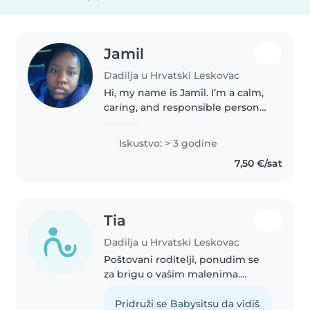
Jamil
Dadilja u Hrvatski Leskovac
Hi, my name is Jamil. I’m a calm,
caring, and responsible person
with experience in looking after
children of different ages. I have
Iskustvo: > 3 godine
taken care of other kids in the
7,50 €/sat
past, and as a..
Tia
Dadilja u Hrvatski Leskovac
Poštovani roditelji, ponudim se
za brigu o vašim malenima.
Imajući iskustvo u brigi o
bebama i malodobnim djecom,
Pridruži se Babysitsu da vidiš