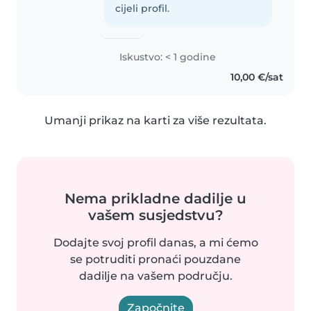
volim crtanje i igrati se s djecom.
cijeli profil.
Strpljiva sam, odgovorna i
smirena...
Iskustvo: < 1 godine
10,00 €/sat
Umanji prikaz na karti za više rezultata.
Nema prikladne dadilje u
vašem susjedstvu?
Dodajte svoj profil danas, a mi ćemo
se potruditi pronaći pouzdane
dadilje na vašem području.
Započnite