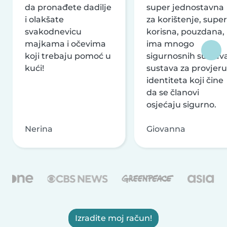
da pronađete dadilje
super jednostavna
i olakšate
za korištenje, super
svakodnevicu
korisna, pouzdana,
majkama i očevima
ima mnogo
koji trebaju pomoć u
sigurnosnih sustava
kući!
sustava za provjeru
identiteta koji čine
da se članovi
osjećaju sigurno.
Nerina
Giovanna
Izradite moj račun!