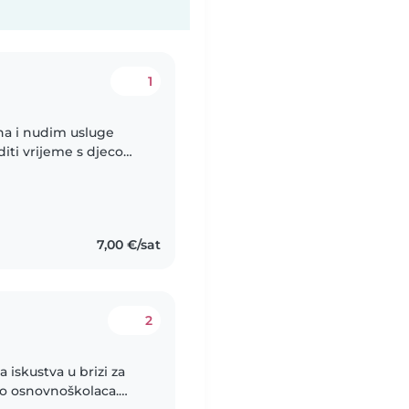
1
na i nudim usluge
diti vrijeme s djecom,
 zaigrana pa podosta
7,00 €/sat
2
 iskustva u brizi za
do osnovnoškolaca.