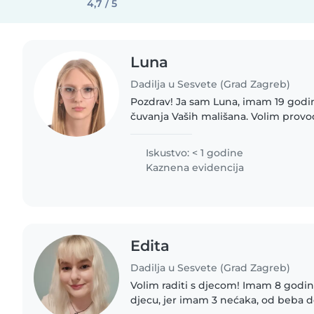
4,7 / 5
Luna
Dadilja u Sesvete (Grad Zagreb)
Pozdrav! Ja sam Luna, imam 19 godi
čuvanja Vaših mališana. Volim provo
strpljiva sam, kreativna, odgovorna,
pričljiva. Planiram..
Iskustvo: < 1 godine
Kaznena evidencija
Edita
Dadilja u Sesvete (Grad Zagreb)
Volim raditi s djecom! Imam 8 godina
djecu, jer imam 3 nećaka, od beba 