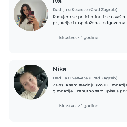
Iva
Dadilja u Sesvete (Grad Zagreb)
Radujem se prilici brinuti se o vaš
prijateljski raspoložena i odgovorna
provoditi vrijeme s bebama i malci
studentica zavrsne godine..
Iskustvo: < 1 godine
Nika
Dadilja u Sesvete (Grad Zagreb)
Završila sam srednju školu Gimnazij
gimnazije. Trenutno sam upisala pr
Zdravstvenog Veleučilišta, smjer ra
svoj dosadašnji život,..
Iskustvo: > 1 godine