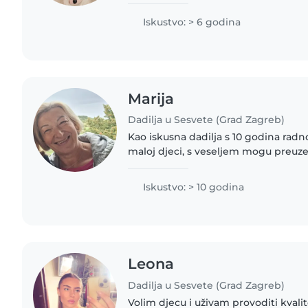
Osim toga, imam iskustva s ljudima
potrebama, kao što je anksiozni..
Iskustvo: > 6 godina
Marija
Dadilja u Sesvete (Grad Zagreb)
Kao iskusna dadilja s 10 godina radno
maloj djeci, s veseljem mogu preuzet
Odgovorna sam, zabavna i smirena 
crtanju, čitanju..
Iskustvo: > 10 godina
Leona
Dadilja u Sesvete (Grad Zagreb)
Volim djecu i uživam provoditi kvali