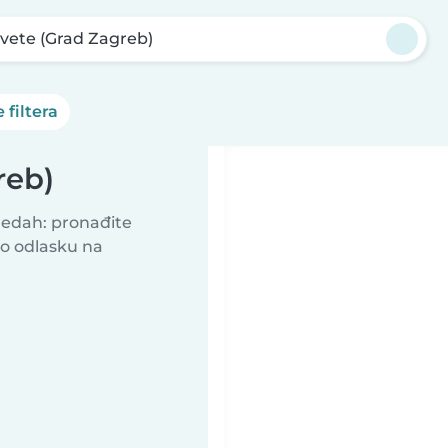
vete (Grad Zagreb)
 filtera
reb)
predah: pronađite
 o odlasku na