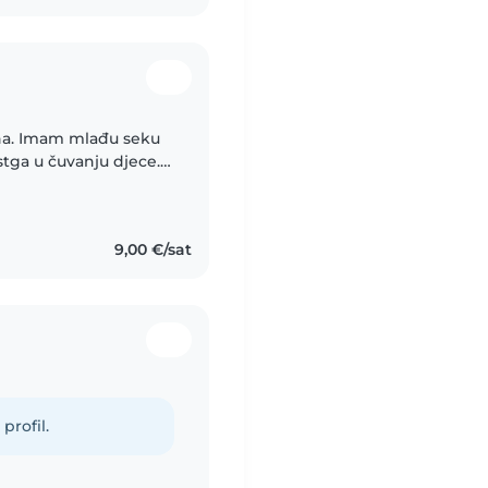
vna. Imam mlađu seku
stga u čuvanju djece.
icinsku školu. Tražim
9,00 €/sat
profil.