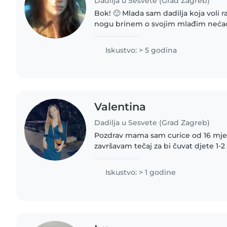
Dadilja u Sesvete (Grad Zagreb)
Bok! 🙂 Mlada sam dadilja koja voli 
nogu brinem o svojim mlađim nećac
godinama imam iskustvo u čuvanju 
školaraca. Empatična sam,..
Iskustvo: > 5 godina
Valentina
Dadilja u Sesvete (Grad Zagreb)
Pozdrav mama sam curice od 16 mjes
završavam tečaj za bi čuvat djete 1-
curicu kako bi se djeca mogla zajedno
bolje uvjete za učenje..
Iskustvo: > 1 godine