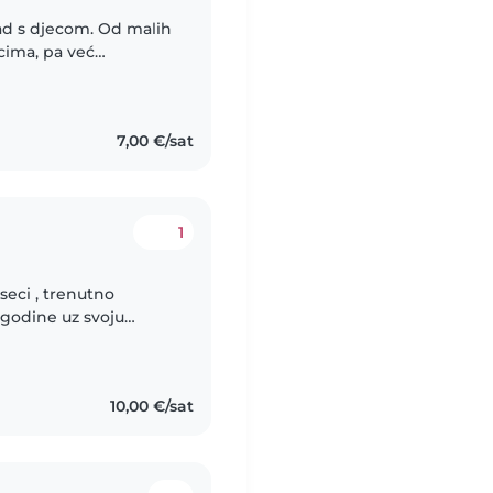
rad s djecom. Od malih
ima, pa već
djece - od beba do
7,00 €/sat
1
eci , trenutno
2 godine uz svoju
 socijalizirat te imat
10,00 €/sat