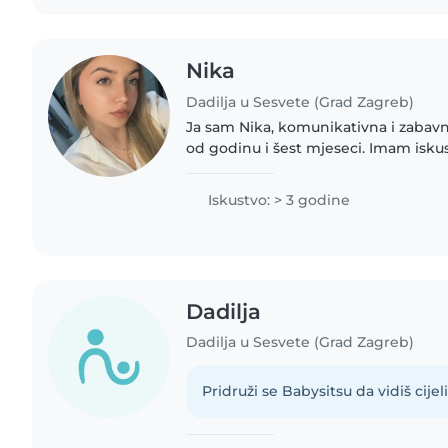
Nika
Dadilja u Sesvete (Grad Zagreb)
Ja sam Nika, komunikativna i zaba
od godinu i šest mjeseci. Imam isku
Volim djecu. Završavam srednju med
vikend posao..
Iskustvo: > 3 godine
Dadilja
Dadilja u Sesvete (Grad Zagreb)
Pridruži se Babysitsu da vidiš cijeli 