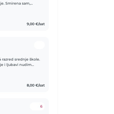
nje. Smirena sam,
sigurnost djeteta na
9,00 €/sat
razred srednje škole.
je i ljubavi nudim
provoditi vrijeme s
8,00 €/sat
6