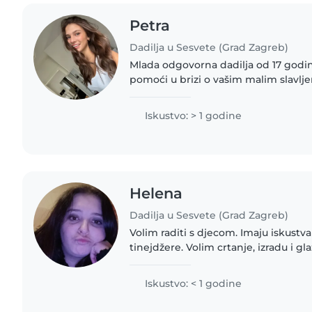
Petra
Dadilja u Sesvete (Grad Zagreb)
Mlada odgovorna dadilja od 17 godina
pomoći u brizi o vašim malim slavlje
iskustva s bebama i predškolskom dj
organizirati..
Iskustvo: > 1 godine
Helena
Dadilja u Sesvete (Grad Zagreb)
Volim raditi s djecom. Imaju iskustva
tinejdžere. Volim crtanje, izradu i g
komforna s kućnim ljubimcima. Bit ć
vašim djecom!..
Iskustvo: < 1 godine