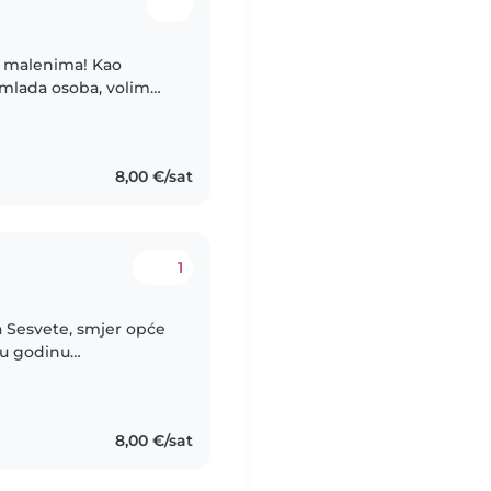
im malenima! Kao
 mlada osoba, volim
ma. Trenutno sam
8,00 €/sat
1
a Sesvete, smjer opće
vu godinu
dnog terapeuta. Kroz
8,00 €/sat