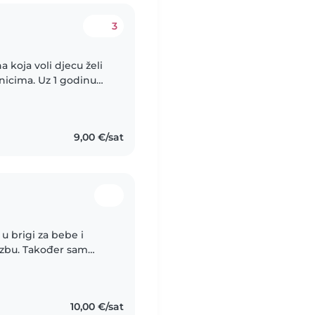
3
 koja voli djecu želi
nicima. Uz 1 godinu
ecom, znam čitati i
9,00 €/sat
 u brigi za bebe i
lazbu. Također sam
u sretna brinuti se o
10,00 €/sat