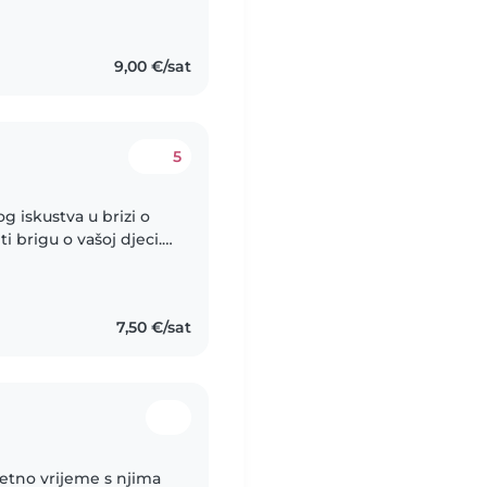
 s posebnim
9,00 €/sat
5
g iskustva u brizi o
i brigu o vašoj djeci.
osoba. Uživam u
7,50 €/sat
tetno vrijeme s njima