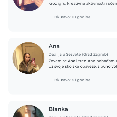
kroz igru, kreativne aktivnosti i uče
odgovorna i pažljiva osoba kojoj je 
prvom mjestu...
Iskustvo: < 1 godine
Ana
Dadilja u Sesvete (Grad Zagreb)
Zovem se Ana i trenutno pohađam 4 
Uz svoje školske obaveze, s puno vol
čuvanje djece. Oduvijek sam voljela 
djecom, njihova..
Iskustvo: < 1 godine
Blanka