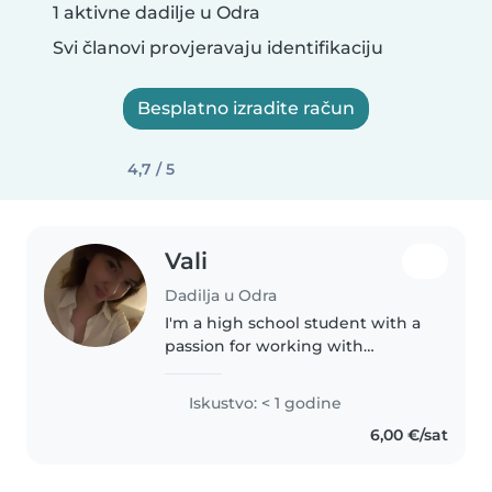
1 aktivne dadilje u Odra
Svi članovi provjeravaju identifikaciju
Besplatno izradite račun
4,7 / 5
Vali
Dadilja u Odra
I'm a high school student with a
passion for working with
children. I have experience
caring for babies, toddlers, and
Iskustvo: < 1 godine
preschoolers, and I'm
6,00 €/sat
comfortable with pets, chores,
and helping..