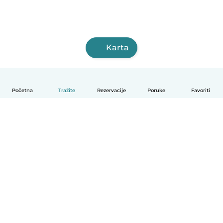
Karta
Početna
Tražite
Rezervacije
Poruke
Favoriti
Hrvatski
Način funkcioniranja
Pomoć
Uvjeti i privatnost
Cijene
Detalji tvrtke
Babysits za tvrtke