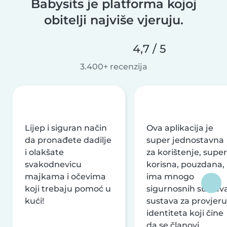
Babysits je platforma kojoj
obitelji najviše vjeruju.
4,7 / 5
3.400+ recenzija
Lijep i siguran način
Ova aplikacija je
da pronađete dadilje
super jednostavna
i olakšate
za korištenje, super
svakodnevicu
korisna, pouzdana,
majkama i očevima
ima mnogo
koji trebaju pomoć u
sigurnosnih sustava
kući!
sustava za provjeru
identiteta koji čine
da se članovi