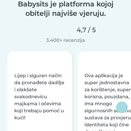
Babysits je platforma kojoj
obitelji najviše vjeruju.
4,7 / 5
3.400+ recenzija
Lijep i siguran način
Ova aplikacija je
da pronađete dadilje
super jednostavna
i olakšate
za korištenje, super
svakodnevicu
korisna, pouzdana,
majkama i očevima
ima mnogo
koji trebaju pomoć u
sigurnosnih sustava
kući!
sustava za provjeru
identiteta koji čine