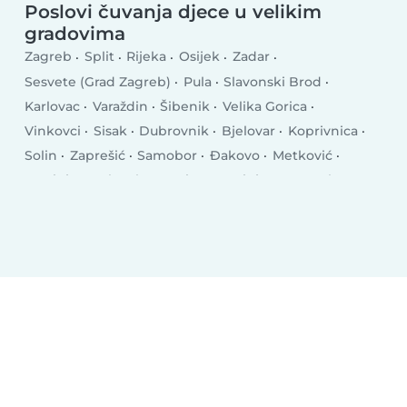
Poslovi čuvanja djece u velikim
gradovima
Zagreb
Split
Rijeka
Osijek
Zadar
Sesvete (Grad Zagreb)
Pula
Slavonski Brod
Karlovac
Varaždin
Šibenik
Velika Gorica
Vinkovci
Sisak
Dubrovnik
Bjelovar
Koprivnica
Solin
Zaprešić
Samobor
Đakovo
Metković
Petrinja
Makarska
Kutina
Rovinj
Dugo Selo
Sinj
Križevci
Kastav
Trogir
Poreč