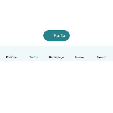
Karta
Početna
Tražite
Rezervacije
Poruke
Favoriti
Hrvatski
Način funkcioniranja
Pomoć
Uvjeti i privatnost
Cijene
Detalji tvrtke
Babysits za tvrtke