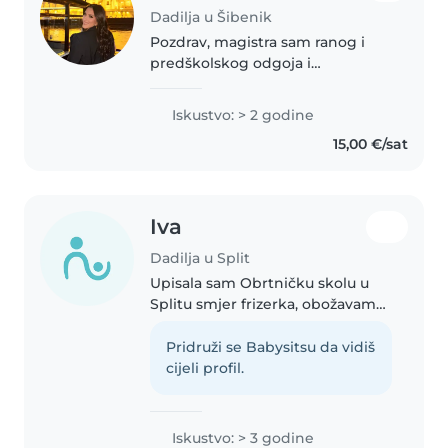
Dadilja u Šibenik
Pozdrav, magistra sam ranog i
predškolskog odgoja i
obrazovanja te radim u vrtiću.
Preko ljeta sam većinom
Iskustvo: > 2 godine
slobodna te sam često dostupna
15,00 €/sat
za čuvanje vaše djece, fleksibilna,
ovisno..
Iva
Dadilja u Split
Upisala sam Obrtničku skolu u
Splitu smjer frizerka, obožavam
rad s djecom i mladima,
komunikativna sam i volim
Pridruži se Babysitsu da vidiš
zabavu. Kroz odrastanje puno
cijeli profil.
sam vremena provela čuvajući
djecu pa imam..
Iskustvo: > 3 godine