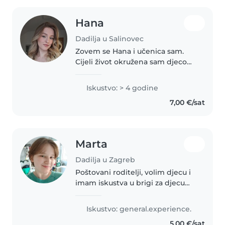
Hana
Dadilja u Salinovec
Zovem se Hana i učenica sam.
Cijeli život okružena sam djecom
te imam puno iskustva u
komunikaciji i radu s njima.
Iskustvo: > 4 godine
Imam mlađu sestru koja je 8
7,00 €/sat
godina mlađa od mene, pa sam
odmalena..
Marta
Dadilja u Zagreb
Poštovani roditelji, volim djecu i
imam iskustva u brigi za djecu
predškolskog i školskog uzrasta
(čuvanje mlađeg brata). Trenutno
Iskustvo: general.experience.
sam učenica u III. gimnaziji u
5,00 €/sat
Zagrebu. Moje vještine..