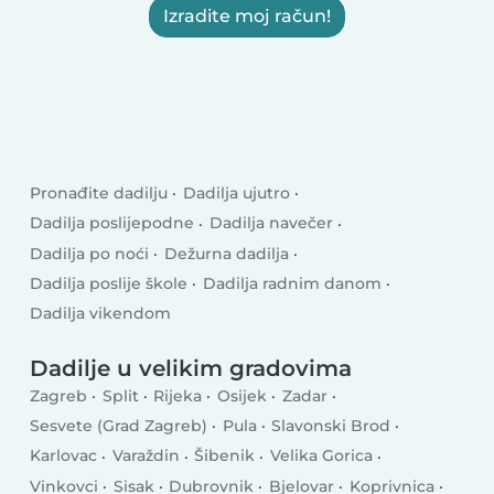
Izradite moj račun!
Pronađite dadilju
Dadilja ujutro
Dadilja poslijepodne
Dadilja navečer
Dadilja po noći
Dežurna dadilja
Dadilja poslije škole
Dadilja radnim danom
Dadilja vikendom
Dadilje u velikim gradovima
Zagreb
Split
Rijeka
Osijek
Zadar
Sesvete (Grad Zagreb)
Pula
Slavonski Brod
Karlovac
Varaždin
Šibenik
Velika Gorica
Vinkovci
Sisak
Dubrovnik
Bjelovar
Koprivnica