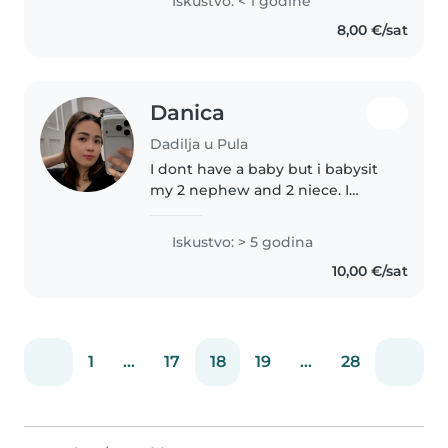
Iskustvo: < 1 godine
angažiran. Strpljiv sam,
8,00 €/sat
odgovoran i spreman čuvati vašu
djecu. Imam iskustva..
Danica
Dadilja u Pula
I dont have a baby but i babysit
my 2 nephew and 2 niece. I
responsibly taking care of the
house also the kids. I love all the
Iskustvo: > 5 godina
kids whenever i saw childrens.
10,00 €/sat
Additional thing is i..
1
...
17
18
19
...
28