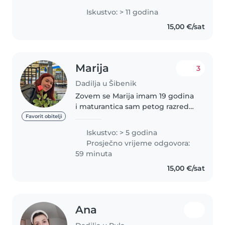
svih uzrasta. Diplomirala sam kao
Iskustvo: > 11 godina
odgojiteljica i imam certifikat iz
15,00 €/sat
prve pomoć. Radujem..
Marija
3
Dadilja u Šibenik
Zovem se Marija imam 19 godina
i maturantica sam petog razreda
srednje medicinske škole (smjer
Favorit obitelji
medicinska sestra). Oduvijek
Iskustvo: > 5 godina
volim rad s djecom i imam
Prosječno vrijeme odgovora:
iskustva u čuvanju djece
59 minuta
različitih..
15,00 €/sat
Ana