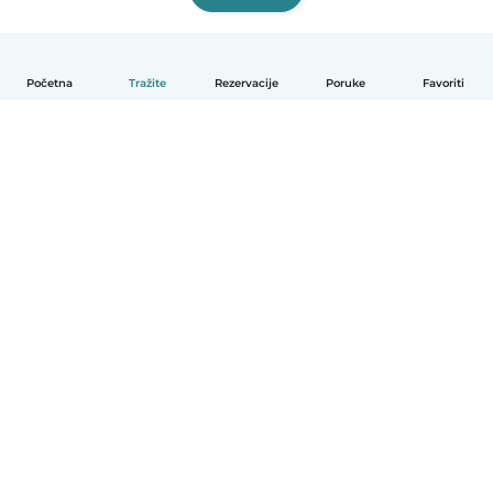
Početna
Tražite
Rezervacije
Poruke
Favoriti
Hrvatski
Način funkcioniranja
Pomoć
Uvjeti i privatnost
Cijene
Detalji tvrtke
Babysits za tvrtke
Standardi zajednice
© Babysits B.V.