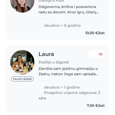
Dadilja u Pula
Odgovorna, brižna i posvećena
radu sa decom. Kroz igru, čitanje
i pažnju stvaram sigurno i
podsticajno okruženje za
Iskustvo: > 6 godina
mališane 🤗
10,00 €/sat
Laura
10
Dadilja u Zagreb
Završila sam jezičnu gimnaziju u
Zadru, nakon čega sam upisala
studij fizioterapije na
Favorit obitelji
Zdravstvenom Veleučilištu u
Iskustvo: < 1 godine
Zagrebu. Tijekom srednje škole
Prosječno vrijeme odgovora: 3
volontirala sam s djecom s
sata
autizmom,..
7,00 €/sat