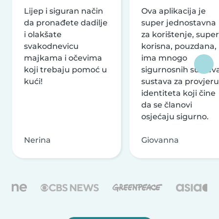
Lijep i siguran način
Ova aplikacija je
da pronađete dadilje
super jednostavna
i olakšate
za korištenje, super
svakodnevicu
korisna, pouzdana,
majkama i očevima
ima mnogo
koji trebaju pomoć u
sigurnosnih sustava
kući!
sustava za provjeru
identiteta koji čine
da se članovi
osjećaju sigurno.
Nerina
Giovanna