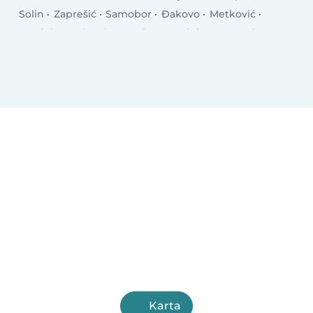
Solin
Zaprešić
Samobor
Đakovo
Metković
Petrinja
Makarska
Kutina
Rovinj
Dugo Selo
Sinj
Križevci
Kastav
Trogir
Poreč
Karta