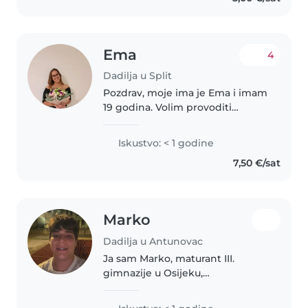
Ema
4
Dadilja u Split
Pozdrav, moje ima je Ema i imam
19 godina. Volim provoditi
vrijeme s djecom. Preko ljeta
sam radila kao animator u kids
Iskustvo: < 1 godine
klubu s djecom od 4 do 12
7,50 €/sat
godina. Lako nađem način da ih
zabavim..
Marko
Dadilja u Antunovac
Ja sam Marko, maturant III.
gimnazije u Osijeku,
perspektivan mladić spreman
pomoći i biti maksimalno