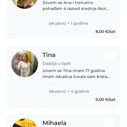
Zovem se Ana i trenutno
pohađam 4 razred srednje škole.
Uz svoje školske obaveze, s puno
volje i ljubavi nudim čuvanje
Iskustvo: < 1 godine
djece. Oduvijek sam voljela
8,00 €/sat
provoditi vrijeme s djecom,
njihova..
Tina
Dadilja u Split
zovem se Tina imam 17 godina
imam iskustva ćuvala sam brata
mlađeg 8godina pisala snjim
domaći i vodila ga vanka
Iskustvo: > 4 godine
9,00 €/sat
Mihaela