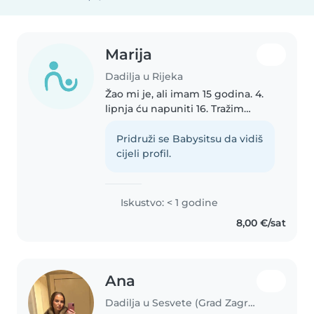
Marija
Dadilja u Rijeka
Žao mi je, ali imam 15 godina. 4.
lipnja ću napuniti 16. Tražim
posao jer mi treba sam Ukrajinka.
Poštovani, mlada sam i
Pridruži se Babysitsu da vidiš
odgovorna dadilja s kreativnim
cijeli profil.
pristupom brizi za djecu. Volim..
Iskustvo: < 1 godine
8,00 €/sat
Ana
Dadilja u Sesvete (Grad Zagreb)