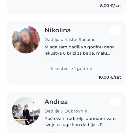
8,00 €/sat
Nikolina
Dadilja u Kaštel Sućurac
Mlada sam dadilja s godinu dana
iskustva u brizi za bebe, malu
djecu i predškolce. Odgovorna
sam, zabavna i strpljiva, a moje
Iskustvo: > 1 godine
vještine uključuju crtanje, čitanje,
10,00 €/sat
izradu rukotvorina,..
Andrea
Dadilja u Dubrovnik
Poštovani roditelji, ponudim vam
svoje usluge kao dadilja s 11
godina iskustva u brigi za djecu