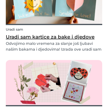
Uradi sam
Uradi sam kartice za bake i djedove
Odvojimo malo vremena za slanje još ljubavi
našim bakama i djedovima! Izrada ove uradi sam
kartice savršen je način za napraviti
personalizirani poklon za naše najmilije. Napravili
smo dva primjera kartice koje možete i vi
napraviti s vl...