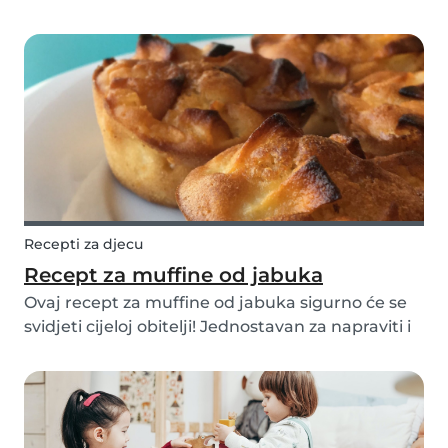
napraviti životinje od voća i povrća! Slijedite
korake u nastavku i isprobajte sa svojom
djecom! Na taj će način djeca sasvim drugačije
do...
Recepti za djecu
Recept za muffine od jabuka
Ovaj recept za muffine od jabuka sigurno će se
svidjeti cijeloj obitelji! Jednostavan za napraviti i
ukusan čim izađe iz pećnice, ovaj recept za
muffine od jabuka morate isprobati. Možete
uživati u ovim muffinima za desert, međuobrok
ili...