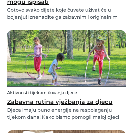
mogu ispisati
Gotovo svako dijete koje čuvate uživat će u
bojanju! Iznenadite ga zabavnim i originalnim
listićima za bojanje. Babysits ima kolekciju
različitih zabavnih listića za bojanje za djecu svih
uzrasta. Bojanje nije samo zabavna aktivnost za
d...
Aktivnosti tijekom čuvanja djece
Zabavna rutina vježbanja za djecu
Djeca imaju puno energije na raspolaganju
tijekom dana! Kako bismo pomogli maloj djeci
da se dignu i kreću po dnevnoj sobi ili vrtu,
napravili smo našu zabavnu rutinu vježbanja