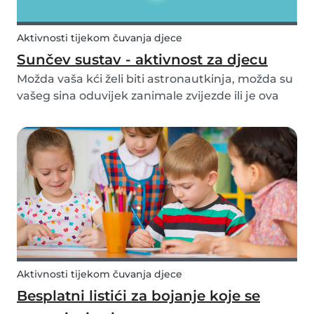
Aktivnosti tijekom čuvanja djece
Sunčev sustav - aktivnost za djecu
Možda vaša kći želi biti astronautkinja, možda su
vašeg sina oduvijek zanimale zvijezde ili je ova
tema bila na satu i morate pomoći svojoj djeci da
nauče za test. Bez obzira na razlog, naša
aktivnost Sunčev sustav za djecu zasigurno će...
Aktivnosti tijekom čuvanja djece
Besplatni listići za bojanje koje se