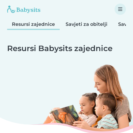
Resursi zajednice
Savjeti za obitelji
Savjet
Resursi Babysits zajednice