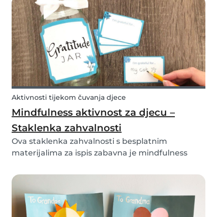
Kreći se kao životinja koju možete slijediti gdje
god želite.
Aktivnosti tijekom čuvanja djece
Mindfulness aktivnost za djecu –
Staklenka zahvalnosti
Ova staklenka zahvalnosti s besplatnim
materijalima za ispis zabavna je mindfulness
aktivnost za djecu! Mindfulness aktivnosti mogu
pomoći djeci da prepoznaju i upravljaju svojim
emocijama, mislima i ponašanjem.