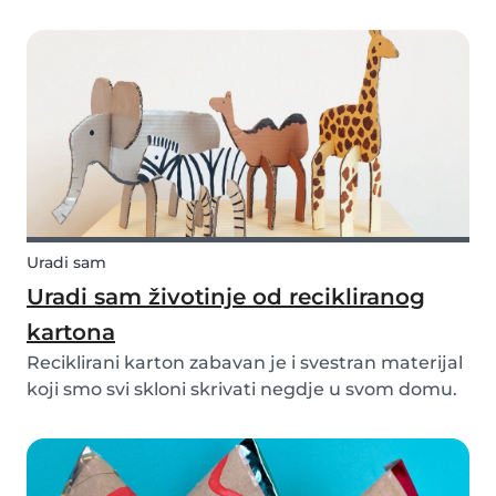
se dobro zabavite izrađujući ovaj brzi i lagani
uradi sam avion za djecu!
Uradi sam
Uradi sam životinje od recikliranog
kartona
Reciklirani karton zabavan je i svestran materijal
koji smo svi skloni skrivati negdje u svom domu.
Pa umjesto da ga bacite u kantu za recikliranje,
zašto ne biste napravili nešto lijepo s njim?
Okupite djecu, izvadite boju i pokrenite s...