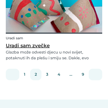
Uradi sam
Uradi sam zvečke
Glazba može odvesti djecu u novi svijet,
potaknuti ih da plešu i smiju se. Dakle, evo
nekoliko koraka koje možete poduzeti kako biste
sa svojom djecom napravili ove zvečke. Sada
1
2
3
4
...
9
ćete vi i djeca uvijek biti spremni zaplesati kad
osjetite...