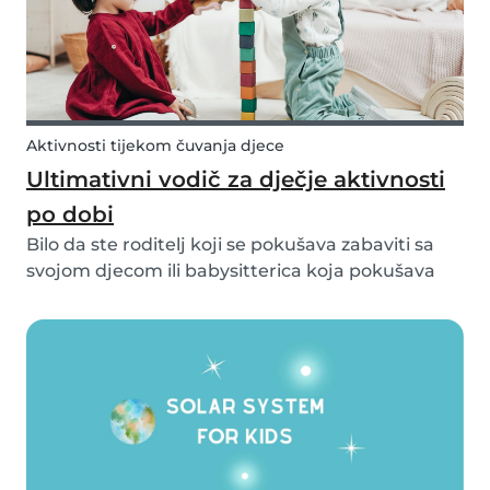
Aktivnosti tijekom čuvanja djece
Ultimativni vodič za dječje aktivnosti
po dobi
Bilo da ste roditelj koji se pokušava zabaviti sa
svojom djecom ili babysitterica koja pokušava
smisliti neke nove ideje za sljedeći termin
čuvanja djece, pokrili smo vas! Pogledajte ovaj
popis zabavnih aktivnosti za djecu i zabava će
bi...