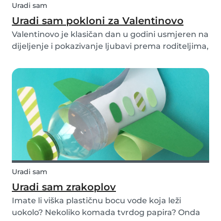
Uradi sam
Uradi sam pokloni za Valentinovo
Valentinovo je klasičan dan u godini usmjeren na
dijeljenje i pokazivanje ljubavi prema roditeljima,
djeci, partneru, najboljem prijatelju, učitelju ili
čak vašoj babysitterici. Umjesto kupovanja
skupih poklona, što kažete na to da napra...
Uradi sam
Uradi sam zrakoplov
Imate li viška plastičnu bocu vode koja leži
uokolo? Nekoliko komada tvrdog papira? Onda